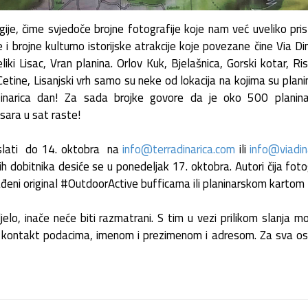
ije, čime svjedoče brojne fotografije koje nam već uveliko pris
e i brojne kulturno istorijske atrakcije koje povezane čine Via Din
iki Lisac, Vran planina. Orlov Kuk, Bjelašnica, Gorski kotar, Ri
Cetine, Lisanjski vrh samo su neke od lokacija na kojima su planinar
Dinarica dan! Za sada brojke govore da je oko 500 planinar
sara u sat raste!
e slati do 14. oktobra na
info@terradinarica.com
ili
info@viadina
h dobitnika desiće se u ponedeljak 17. oktobra. Autori čija fotog
rađeni original #OutdoorActive bufficama ili planinarskom kartom 
elo, inače neće biti razmatrani. S tim u vezi prilikom slanja 
a kontakt podacima, imenom i prezimenom i adresom. Za sva ost