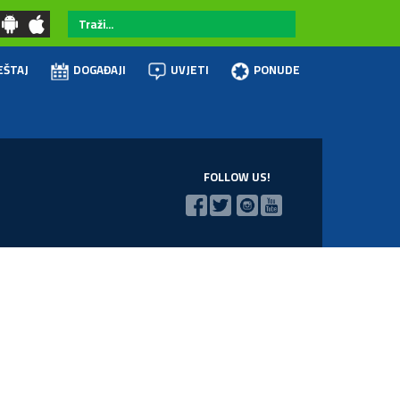
Traži...
EŠTAJ
DOGAĐAJI
UVJETI
PONUDE
FOLLOW US!