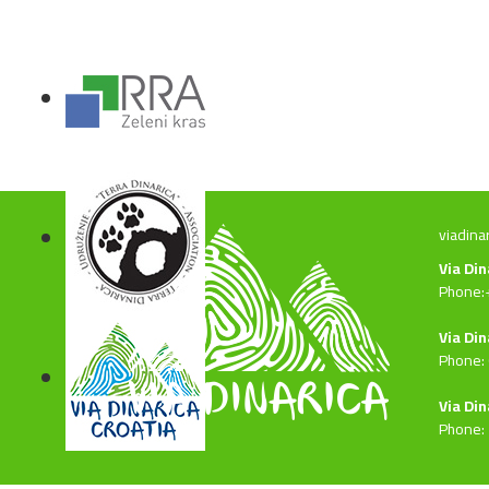
viadina
Via Di
Phone:
Via Din
Phone:
Via Din
Phone: 