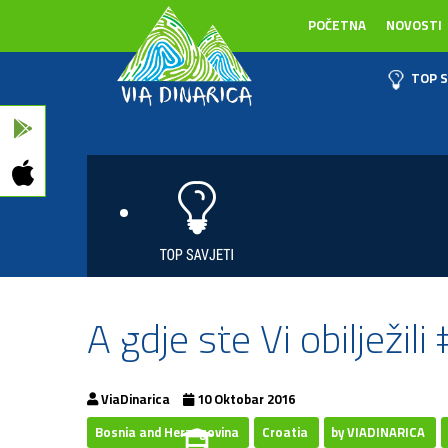
POČETNA
NOVOSTI
TOP S
A gdje ste Vi obilježil
ViaDinarica
10 Oktobar 2016
Bosnia and Herzegovina
Croatia
by VIADINARICA