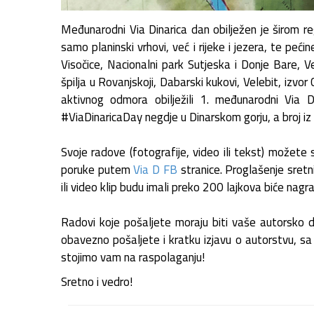
Međunarodni Via Dinarica dan obilježen je širom reg
samo planinski vrhovi, već i rijeke i jezera, te pećin
Visočice, Nacionalni park Sutjeska i Donje Bare, Vel
špilja u Rovanjskoji, Dabarski kukovi, Velebit, izvor 
aktivnog odmora obilježili 1. međunarodni Via 
#ViaDinaricaDay negdje u Dinarskom gorju, a broj iz 
Svoje radove (fotografije, video ili tekst) možet
poruke putem
Via D FB
stranice. Proglašenje sretni
ili video klip budu imali preko 200 lajkova biće nag
Radovi koje pošaljete moraju biti vaše autorsko dj
obavezno pošaljete i kratku izjavu o autorstvu, s
stojimo vam na raspolaganju!
Sretno i vedro!