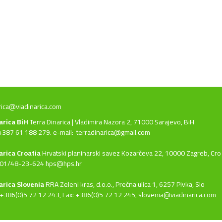
rica@viadinarica.com
narica BiH
Terra Dinarica | Vladimira Nazora 2, 71000 Sarajevo, BiH
+387 61 188 279. e-mail:
terradinarica@gmail.com
arica Croatia
Hrvatski planinarski savez Kozarčeva 22, 10000 Zagreb, Cro
 01/48-23-624 hps@hps.hr
arica Slovenia
RRA Zeleni kras, d.o.o.,
Prečna ulica 1, 6257 Pivka, Slo
+386(0)5 72 12 243, Fax: +386(0)5 72 12 245,
slovenia@viadinarica.com