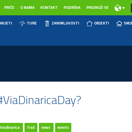
PRIČE
O NAMA
KONTAKT
PODRŠKA
PRIDRUŽI SE
AVJETI
TURE
ZANIMLJIVOSTI
OBJEKTI
SMJ
i #ViaDinaricaDay?
Viadinarica
Trail
news
events