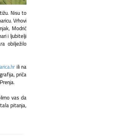
tižu. Nisu to
aricu. Vrhovi
snjak, Modrić
i i ljubitelji
a obilježilo
rica.hr
ili na
rafija, priča
Prenja.
molimo vas da
ala pitanja,