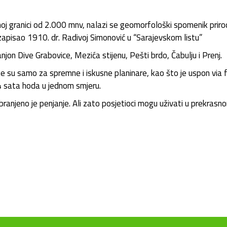
 granici od 2.000 mnv, nalazi se geomorfološki spomenik prirode
je zapisao 1910. dr. Radivoj Simonović u “Sarajevskom listu”
jon Dive Grabovice, Mezića stijenu, Pešti brdo, Čabulju i Prenj.
e su samo za spremne i iskusne planinare, kao što je uspon via fe
4 sata hoda u jednom smjeru.
anjeno je penjanje. Ali zato posjetioci mogu uživati u prekrasn