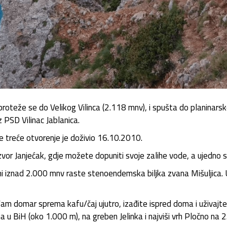
, proteže se do Velikog Vilinca (2.118 mnv), i spušta do planina
 PSD Vilinac Jablanica.
e treće otvorenje je doživio 16.10.2010.
or Janjećak, gdje možete dopuniti svoje zalihe vode, a ujedno se 
ini iznad 2.000 mnv raste stenoendemska biljka zvana Mišuljica.
Vam domar sprema kafu/čaj ujutro, izađite ispred doma i uživaj
jena u BiH (oko 1.000 m), na greben Jelinka i najviši vrh Pločno na 