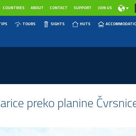
COUNTRIES
ABOUT
CONTACT
SUPPORT
JOIN US
TIPS
TOURS
SIGHTS
HUTS
ACCOMMODATI
narice preko planine Čvrsnic