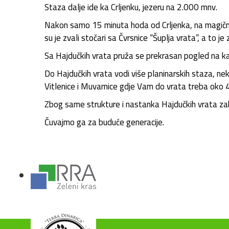
Staza dalje ide ka Crljenku, jezeru na 2.000 mnv.
Nakon samo 15 minuta hoda od Crljenka, na magičnoj
su je zvali stočari sa Čvrsnice “Šuplja vrata”, a to 
Sa Hajdučkih vrata pruža se prekrasan pogled na kan
Do Hajdučkih vrata vodi više planinarskih staza, nek
Vitlenice i Muvarnice gdje Vam do vrata treba oko 
Zbog same strukture i nastanka Hajdučkih vrata zabr
Čuvajmo ga za buduće generacije.