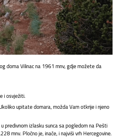
rskog doma Vilinac na 1961 mnv, gdje možete da
i osvježiti.
 Ukoliko upitate domara, možda Vam otkrije i njeno
te u predivnom izlasku sunca sa pogledom na Pešti
2.228 mnv. Pločno je, inače, i najviši vrh Hercegovine.