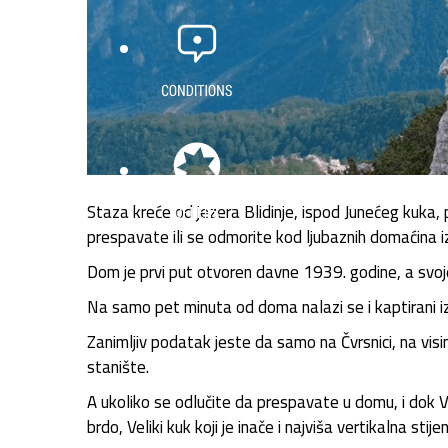
Staza kreće od jezera Blidinje, ispod Junećeg kuka
prespavate ili se odmorite kod ljubaznih domaćina iz
Dom je prvi put otvoren davne 1939. godine, a svoj
Na samo pet minuta od doma nalazi se i kaptirani izv
Zanimljiv podatak jeste da samo na Čvrsnici, na vis
stanište.
A ukoliko se odlučite da prespavate u domu, i dok 
brdo, Veliki kuk koji je inače i najviša vertikalna sti